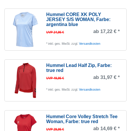
Hummel CORE XK POLY
JERSEY S/S WOMAN
, Farbe:
argentina blue
ab 17,22 € *
UVP 24,95 €
*
inkl. ges. MwSt.
zzgl.
Versandkosten
Hummel Lead Half Zip
, Farbe:
true red
ab 31,97 € *
UVP 49,95 €
*
inkl. ges. MwSt.
zzgl.
Versandkosten
Hummel Core Volley Stretch Tee
Woman
, Farbe: true red
ab 14,69 € *
UVP 29,95 €