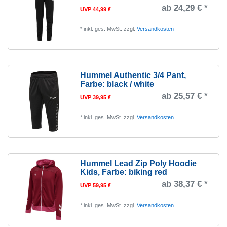
ab 24,29 € *
UVP 44,99 €
*
inkl. ges. MwSt.
zzgl.
Versandkosten
Hummel Authentic 3/4 Pant
,
Farbe: black / white
ab 25,57 € *
UVP 39,95 €
*
inkl. ges. MwSt.
zzgl.
Versandkosten
Hummel Lead Zip Poly Hoodie
Kids
, Farbe: biking red
ab 38,37 € *
UVP 59,95 €
*
inkl. ges. MwSt.
zzgl.
Versandkosten