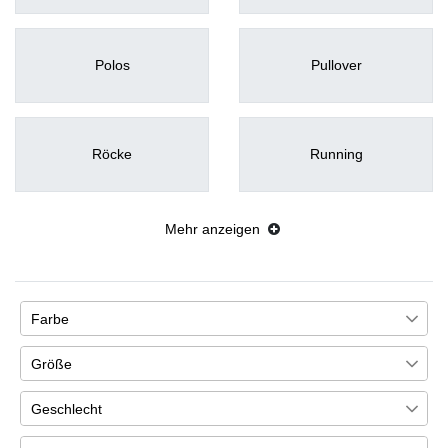
Polos
Pullover
Röcke
Running
Mehr anzeigen
Farbe
407
3
92
Größe
104
Blau
Braun
Gelb
3
Geschlecht
110
157
127
11
1
Unisex / Herren
605