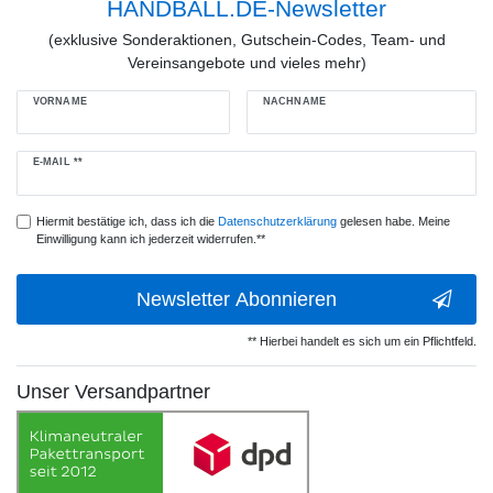
HANDBALL.DE-Newsletter
(exklusive Sonderaktionen, Gutschein-Codes, Team- und
Vereinsangebote und vieles mehr)
VORNAME
NACHNAME
Newsletter
E-MAIL **
Honig
Hiermit bestätige ich, dass ich die
Daten­schutz­erklärung
gelesen habe. Meine
Einwilligung kann ich jederzeit widerrufen.**
Newsletter Abonnieren
** Hierbei handelt es sich um ein Pflichtfeld.
Unser Versandpartner