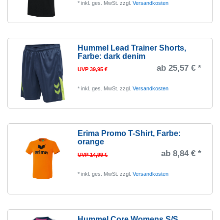
*
inkl. ges. MwSt.
zzgl.
Versandkosten
Hummel Lead Trainer Shorts
,
Farbe: dark denim
ab 25,57 € *
UVP 39,95 €
*
inkl. ges. MwSt.
zzgl.
Versandkosten
Erima Promo T-Shirt
, Farbe:
orange
ab 8,84 € *
UVP 14,99 €
*
inkl. ges. MwSt.
zzgl.
Versandkosten
Hummel Core Womens S/S