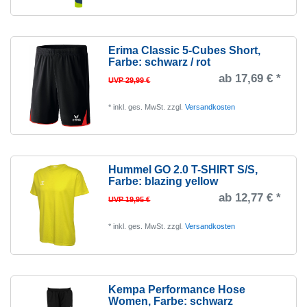
Erima Classic 5-Cubes Short
,
Farbe: schwarz / rot
ab 17,69 € *
UVP 29,99 €
*
inkl. ges. MwSt.
zzgl.
Versandkosten
Hummel GO 2.0 T-SHIRT S/S
,
Farbe: blazing yellow
ab 12,77 € *
UVP 19,95 €
*
inkl. ges. MwSt.
zzgl.
Versandkosten
Kempa Performance Hose
Women
, Farbe: schwarz