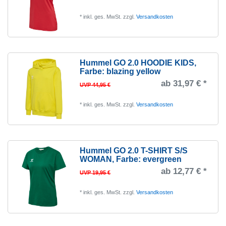
*
inkl. ges. MwSt.
zzgl.
Versandkosten
Hummel GO 2.0 HOODIE KIDS
,
Farbe: blazing yellow
ab 31,97 € *
UVP 44,95 €
*
inkl. ges. MwSt.
zzgl.
Versandkosten
Hummel GO 2.0 T-SHIRT S/S
WOMAN
, Farbe: evergreen
ab 12,77 € *
UVP 19,95 €
*
inkl. ges. MwSt.
zzgl.
Versandkosten