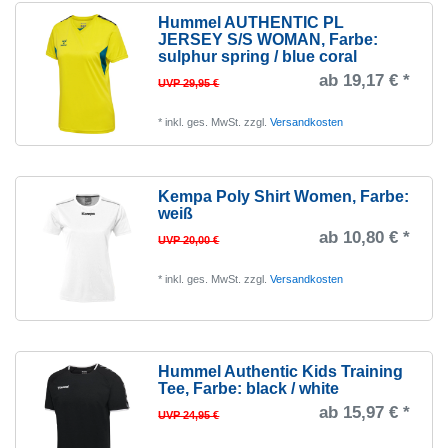
XXL
557
Hummel AUTHENTIC PL
JERSEY S/S WOMAN
, Farbe:
3XL
288
sulphur spring / blue coral
4XL
47
ab 19,17 € *
UVP 29,95 €
0
2
*
inkl. ges. MwSt.
zzgl.
Versandkosten
1
1
34
8
Kempa Poly Shirt Women
, Farbe:
36
6
weiß
38
ab 10,80 € *
4
UVP 20,00 €
40
4
*
inkl. ges. MwSt.
zzgl.
Versandkosten
42
3
44
3
46
2
Hummel Authentic Kids Training
Tee
, Farbe: black / white
48
3
ab 15,97 € *
UVP 24,95 €