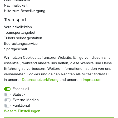
Nachhaltigkeit
Hilfe zum Bestellvorgang
Teamsport
Vereinskollektion
Teamsportangebot
Trikots selbst gestalten
Bedruckungsservice
Sportgeschäft
Kataloge
Wir nutzen Cookies auf unserer Website. Einige von diesen sind
essenziell, während andere uns helfen, diese Website und Deine
Erfahrung zu verbessern. Weitere Informationen zu den von uns
verwendeten Cookies und deinen Rechten als Nutzer findest Du
Impressum
Daten­schutz­erklärung
AGB
in unserer
Daten­schutz­erklärung
und unserem
Impressum
.
Essenziell
Widerrufs­recht
Kontakt
Vertrag widerrufen
Statistik
Externe Medien
Funktional
Weitere Einstellungen