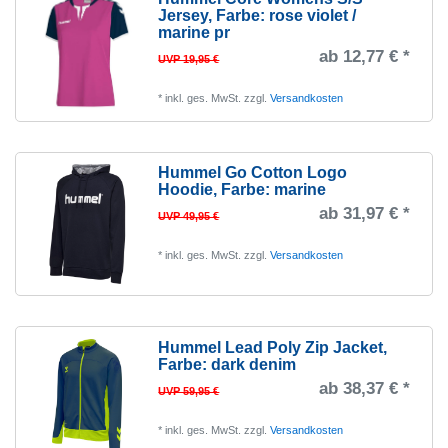
Jersey
, Farbe: rose violet /
marine pr
ab 12,77 € *
UVP 19,95 €
*
inkl. ges. MwSt.
zzgl.
Versandkosten
Hummel Go Cotton Logo
Hoodie
, Farbe: marine
ab 31,97 € *
UVP 49,95 €
*
inkl. ges. MwSt.
zzgl.
Versandkosten
Hummel Lead Poly Zip Jacket
,
Farbe: dark denim
ab 38,37 € *
UVP 59,95 €
*
inkl. ges. MwSt.
zzgl.
Versandkosten