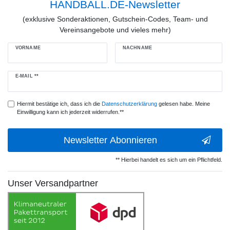
HANDBALL.DE-Newsletter
(exklusive Sonderaktionen, Gutschein-Codes, Team- und
Vereinsangebote und vieles mehr)
VORNAME
NACHNAME
Newsletter
E-MAIL **
Honig
Hiermit bestätige ich, dass ich die
Daten­schutz­erklärung
gelesen habe. Meine
Einwilligung kann ich jederzeit widerrufen.**
Newsletter Abonnieren
** Hierbei handelt es sich um ein Pflichtfeld.
Unser Versandpartner