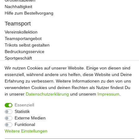
Größentabellen
Nachhaltigkeit
Hilfe zum Bestellvorgang
Teamsport
Vereinskollektion
Teamsportangebot
Trikots selbst gestalten
Bedruckungsservice
Sportgeschäft
Kataloge
Wir nutzen Cookies auf unserer Website. Einige von diesen sind
essenziell, während andere uns helfen, diese Website und Deine
Erfahrung zu verbessern. Weitere Informationen zu den von uns
verwendeten Cookies und deinen Rechten als Nutzer findest Du
Impressum
Daten­schutz­erklärung
AGB
in unserer
Daten­schutz­erklärung
und unserem
Impressum
.
Essenziell
Widerrufs­recht
Kontakt
Vertrag widerrufen
Statistik
Externe Medien
Funktional
Weitere Einstellungen