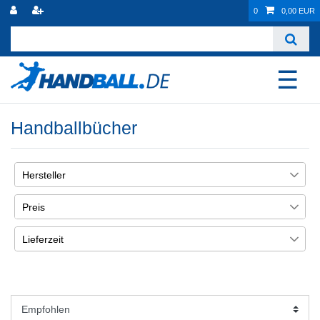
0
0,00 EUR
☰
Handballbücher
Hersteller
HANDBALL.DE
2
Preis
Lieferzeit
€
―
€
1-5 Werktage. Auf Lager.
4
Übernehmen