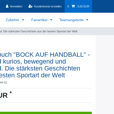
Anmelden
Kundenkonto erstellen
0
0,00 EUR
Zubehör
Fanartikel
Teamangebote
Die stärksten Geschichten aus der besten Sportart der Welt
buch "BOCK AUF HANDBALL" -
d kurios, bewegend und
. Die stärksten Geschichten
esten Sportart der Welt
AH-01
*
EUR