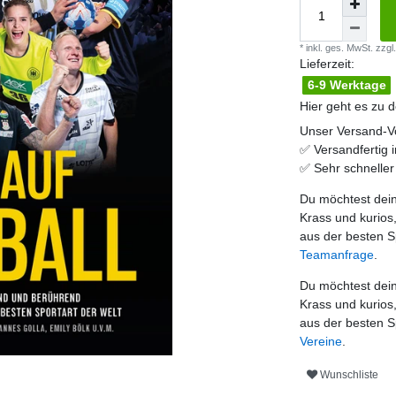
* inkl. ges. MwSt. zzgl.
Lieferzeit:
6-9 Werktage
Hier geht es zu 
Unser Versand-Vo
✅
Versandfertig 
✅
Sehr schnelle
Du möchtest dein
Krass und kurios
aus der besten S
Teamanfrage
.
Du möchtest dein
Krass und kurios
aus der besten S
Vereine
.
Wunschliste