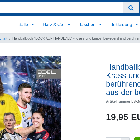
Bälle
Harz & Co.
Taschen
Bekleidung
chaft
Handballbuch "BOCK AUF HANDBALL" - Krass und kurios, bewegend und berührend. 
Handball
Krass un
berührend
aus der b
Artikelnummer
ES-B
19,95 