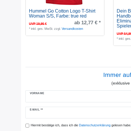
Hummel Go Cotton Logo T-Shirt
Dein B
Woman S/S
, Farbe: true red
Handba
Elimina
ab 12,77 € *
UVP 19,95 €
Spiele
*
inkl. ges. MwSt.
zzgl.
Versandkosten
UVP 54,9
*
inkl. ge
Immer au
(exklusiv
VORNAME
Newsletter
E-MAIL **
Honig
Hiermit bestätige ich, dass ich die
Daten­schutz­erklärung
gelesen habe. 