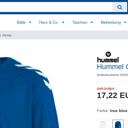
Bälle
Harz & Co.
Taschen
Bekleidung
y Jersey
Hummel C
Artikelnummer
0046
UVP 24,95 €
17,22 
Farbe:
true blue