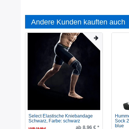
Andere Kunden kauften auch
Select Elastische Kniebandage
Hummel
Schwarz
, Farbe: schwarz
Sock 2
blue
ab 8,96 € *
UVP 19,99 €