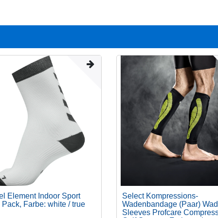
 Element Indoor Sport
Select Kompressions-
 Pack
, Farbe: white / true
Wadenbandage (Paar) Wad
Sleeves Profcare Compres