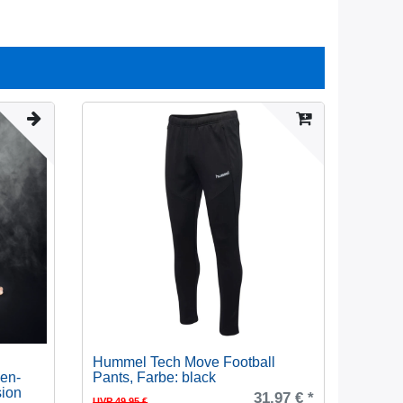
Hummel Tech Move Football
en-
Pants
, Farbe: black
sion
31,97 € *
UVP 49,95 €