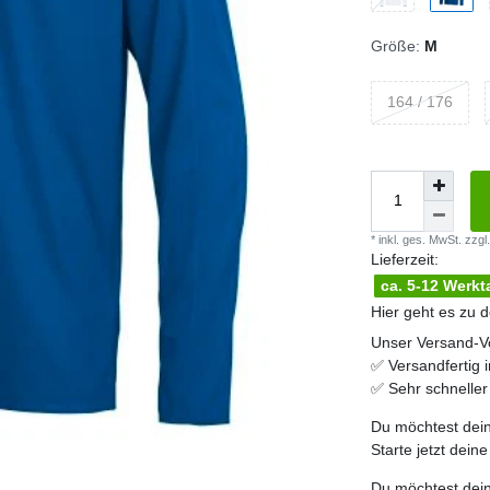
Größe:
M
164 / 176
* inkl. ges. MwSt. zzgl.
Lieferzeit:
ca. 5-12 Werkt
Hier geht es zu 
Unser Versand-Vo
✅
Versandfertig 
✅
Sehr schnelle
Du möchtest dein
Starte jetzt dein
Du möchtest dein