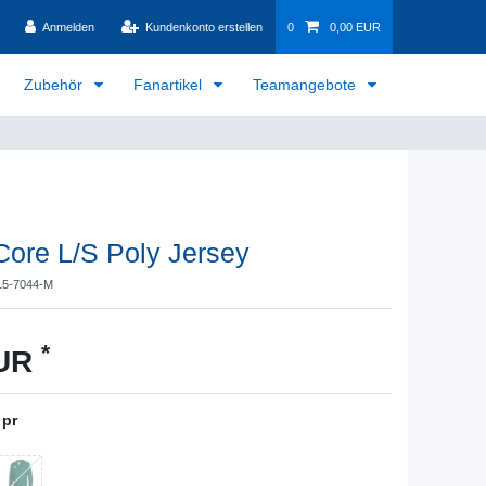
Anmelden
Kundenkonto erstellen
0
0,00 EUR
Zubehör
Fanartikel
Teamangebote
ore L/S Poly Jersey
15-7044-M
*
EUR
 pr