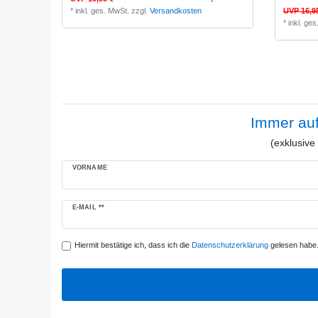
*
inkl. ges. MwSt.
zzgl.
Versandkosten
UVP 16,9
*
inkl. ge
Immer au
(exklusiv
VORNAME
Newsletter
E-MAIL **
Honig
Hiermit bestätige ich, dass ich die
Daten­schutz­erklärung
gelesen habe. 