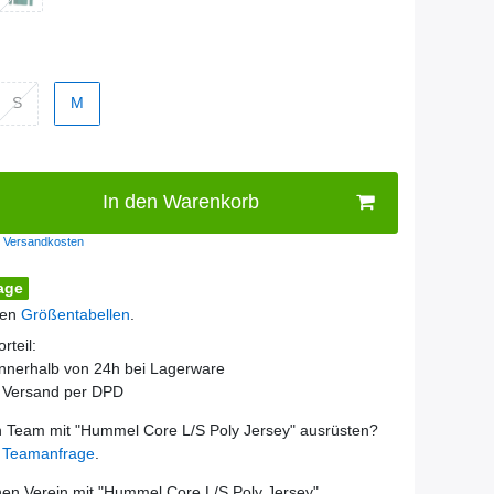
S
M
In den Warenkorb
Versandkosten
age
den
Größentabellen
.
rteil:
innerhalb von 24h bei Lagerware
r Versand per DPD
 Team mit "
Hummel Core L/S Poly Jersey
" ausrüsten?
e
Teamanfrage
.
en Verein mit "
Hummel Core L/S Poly Jersey
"