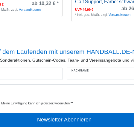
Calf Support
, Farbe: schwa
ab 10,32 € *
5 €
ab 26
s. MwSt.
zzgl.
Versandkosten
UVP 44,99 €
*
inkl. ges. MwSt.
zzgl.
Versandkosten
f dem Laufenden mit unserem HANDBALL.DE-N
e Sonderaktionen, Gutschein-Codes, Team- und Vereinsangebote und vi
NACHNAME
Meine Einwilligung kann ich jederzeit widerrufen.**
Newsletter Abonnieren