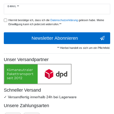
Newsletter
E-MAIL **
Honig
Hiermit bestätige ich, dass ich die
Daten­schutz­erklärung
gelesen habe. Meine
Einwilligung kann ich jederzeit widerrufen.**
Newsletter Abonnieren
** Hierbei handelt es sich um ein Pflichtfeld.
Unser Versandpartner
Schneller Versand
✓ Versandfertig innerhalb 24h bei Lagerware
Unsere Zahlungsarten