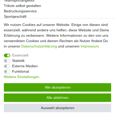
Teamsportangebot
Trikots selbst gestalten
Bedruckungsservice
Sportgeschäft
Kataloge
Wir nutzen Cookies auf unserer Website. Einige von diesen sind
essenziell, während andere uns helfen, diese Website und Deine
Erfahrung zu verbessern. Weitere Informationen zu den von uns
verwendeten Cookies und deinen Rechten als Nutzer findest Du
Impressum
Daten­schutz­erklärung
AGB
in unserer
Daten­schutz­erklärung
und unserem
Impressum
.
Essenziell
Widerrufs­recht
Kontakt
Vertrag widerrufen
Statistik
Externe Medien
Funktional
Weitere Einstellungen
Alle akzeptieren
Alle ablehnen
© Copyright 2026 | Alle Rechte vorbehalten. |
Handball-Ratgeber
Auswahl akzeptieren