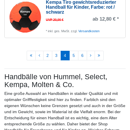
Kempa Tiro gewichtsreduzierter
Handball für Kinder
, Farbe: rot /
schwarz
ab 12,80 € *
UVP 20,00 €
*
inkl. ges. MwSt.
zzgl.
Versandkosten
2
3
4
5
6
Handbälle von Hummel, Select,
Kempa, Molten & Co.
Eine große Auswahl an Handbällen in stabiler Qualität und mit
optimaler Grifffestigkeit sind hier zu finden. Farblich sind den
eigenen Wünschen keine Grenzen gesetzt und auch in der Größe
und im Gewicht, sowie im Material ist die Vielfalt enorm. Bei der
Entscheidung für einen Handball ist es wichtig, eine dem Alter
entsprechende Größe zu wählen. Daher bietet der Shop
Handbälle für Erwachsene und für Kinder an. Weicher Schaum