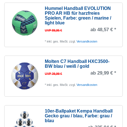
Hummel Handball EVOLUTION
PRO AR HB für harzfreies
Spielen
, Farbe: green / marine /
light blue
ab 48,57 € *
UVP 89,95 €
*
inkl. ges. MwSt.
zzgl.
Versandkosten
Molten C7 Handball HXC3500-
BW blau / weiß / gold
ab 29,99 € *
UVP 39,99 €
*
inkl. ges. MwSt.
zzgl.
Versandkosten
10er-Ballpaket Kempa Handball
Gecko grau / blau
, Farbe: grau /
blau