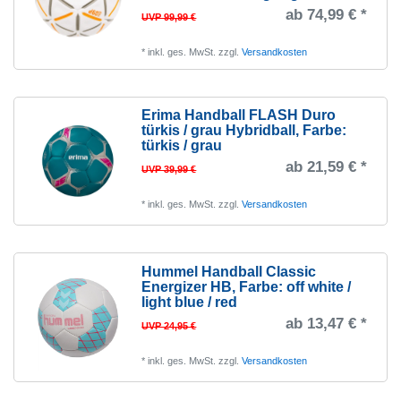
ab 74,99 € *
UVP 99,99 €
*
inkl. ges. MwSt.
zzgl.
Versandkosten
Erima Handball FLASH Duro
türkis / grau Hybridball
, Farbe:
türkis / grau
ab 21,59 € *
UVP 39,99 €
*
inkl. ges. MwSt.
zzgl.
Versandkosten
Hummel Handball Classic
Energizer HB
, Farbe: off white /
light blue / red
ab 13,47 € *
UVP 24,95 €
*
inkl. ges. MwSt.
zzgl.
Versandkosten