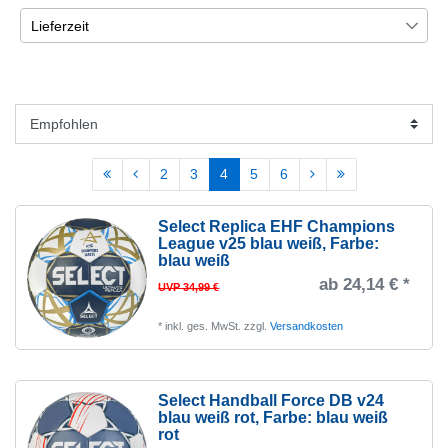
83
2
95
Lieferzeit
Kempa
1
6
5
43
€
―
€
3
105
1-5 Werktage. Auf Lager.
118
Molten
25
Pink
Rot
Schwarz
Übernehmen
5-12 Werktage
112
Select
38
1
5
Türkis
Weiß
2
3
4
5
6
Select Replica EHF Champions
League v25 blau weiß
, Farbe:
blau weiß
ab 24,14 € *
UVP 34,99 €
*
inkl. ges. MwSt.
zzgl.
Versandkosten
Select Handball Force DB v24
blau weiß rot
, Farbe: blau weiß
rot