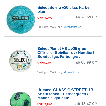
Select Solera v26 blau
, Farbe:
blau
ab 26,54 € *
UVP 44,99 €
*
inkl. ges. MwSt.
zzgl.
Versandkosten
Select Planet HBL v25 grau
Offizieller Spielball der Handball-
Bundesliga
, Farbe: grau
ab 68,99 € *
UVP 99,99 €
*
inkl. ges. MwSt.
zzgl.
Versandkosten
Hummel CLASSIC STREET HB
Knautschball
, Farbe: green /
marine / light blue
ab 13,47 € *
UVP 24,95 €