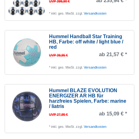
ab 235,94 € *
UVP 399,90 €
*
inkl. ges. MwSt.
zzgl.
Versandkosten
Hummel Handball Star Training
HB
, Farbe: off white / light blue /
red
ab 21,57 € *
UVP 39,95 €
*
inkl. ges. MwSt.
zzgl.
Versandkosten
Hummel BLAZE EVOLUTION
ENERGIZER AR HB für
harzfreies Spielen
, Farbe: marine
/ liatris
ab 15,09 € *
UVP 27,95 €
*
inkl. ges. MwSt.
zzgl.
Versandkosten