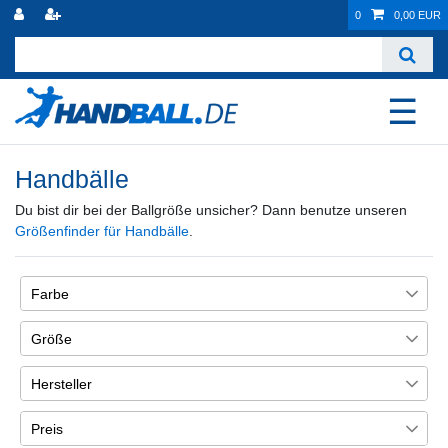
0
0,00 EUR
☰
Handbälle
Du bist dir bei der Ballgröße unsicher? Dann benutze unseren
Größenfinder für Handbälle
.
Farbe
20
5
2
Größe
00
Blau
Gelb
Grau
16
Hersteller
0
5
1
6
61
Erima
17
Preis
1
66
Grün
Marine
Orange
Hummel