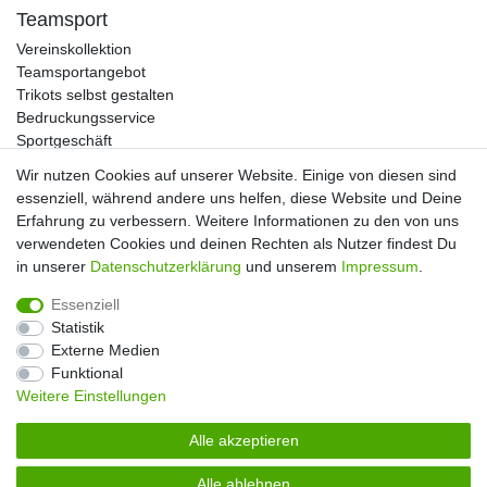
Teamsport
Vereinskollektion
Teamsportangebot
Trikots selbst gestalten
Bedruckungsservice
Sportgeschäft
Kataloge
Wir nutzen Cookies auf unserer Website. Einige von diesen sind
essenziell, während andere uns helfen, diese Website und Deine
Erfahrung zu verbessern. Weitere Informationen zu den von uns
verwendeten Cookies und deinen Rechten als Nutzer findest Du
Impressum
Daten­schutz­erklärung
AGB
in unserer
Daten­schutz­erklärung
und unserem
Impressum
.
Essenziell
Widerrufs­recht
Kontakt
Vertrag widerrufen
Statistik
Externe Medien
Funktional
Weitere Einstellungen
Alle akzeptieren
Alle ablehnen