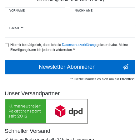
VORNAME
NACHNAME
Newsletter
E-MAIL **
Honig
Hiermit bestätige ich, dass ich die
Daten­schutz­erklärung
gelesen habe. Meine
Einwilligung kann ich jederzeit widerrufen.**
Newsletter Abonnieren
** Hierbei handelt es sich um ein Pflichtfeld.
Unser Versandpartner
Schneller Versand
✓ Versandfertig innerhalb 24h bei Lagerware