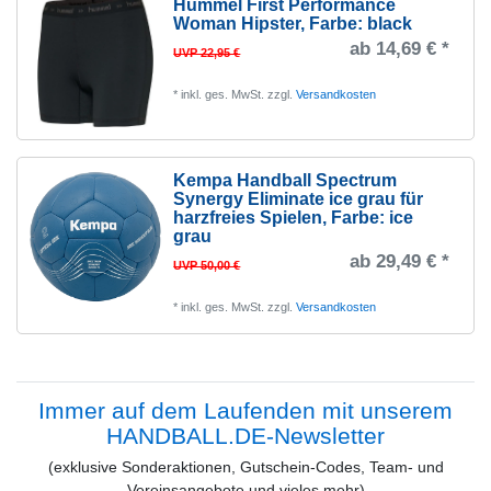
Hummel First Performance
Woman Hipster
, Farbe: black
ab 14,69 € *
UVP 22,95 €
*
inkl. ges. MwSt.
zzgl.
Versandkosten
Kempa Handball Spectrum
Synergy Eliminate ice grau für
harzfreies Spielen
, Farbe: ice
grau
ab 29,49 € *
UVP 50,00 €
*
inkl. ges. MwSt.
zzgl.
Versandkosten
Immer auf dem Laufenden mit unserem
HANDBALL.DE-Newsletter
(exklusive Sonderaktionen, Gutschein-Codes, Team- und
Vereinsangebote und vieles mehr)