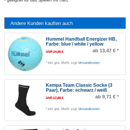
- geeignet für das Spielen mit Harz
Andere Kunden kauften auch
Hummel Handball Energizer HB
,
Farbe: blue / white / yellow
ab 13,47 € *
UVP 24,95 €
*
inkl. ges. MwSt.
zzgl.
Versandkosten
Kempa Team Classic Socke (3
Paar)
, Farbe: schwarz / weiß
ab 9,71 € *
UVP 17,99 €
*
inkl. ges. MwSt.
zzgl.
Versandkosten