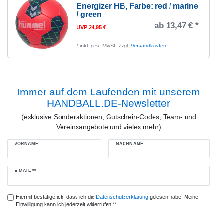
Energizer HB
, Farbe: red / marine
/ green
ab 13,47 € *
UVP 24,95 €
*
inkl. ges. MwSt.
zzgl.
Versandkosten
Immer auf dem Laufenden mit unserem
HANDBALL.DE-Newsletter
(exklusive Sonderaktionen, Gutschein-Codes, Team- und
Vereinsangebote und vieles mehr)
VORNAME
NACHNAME
Newsletter
E-MAIL **
Honig
Hiermit bestätige ich, dass ich die
Daten­schutz­erklärung
gelesen habe. Meine
Einwilligung kann ich jederzeit widerrufen.**