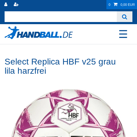
0
0,00 EUR
☰
Select Replica HBF v25 grau
lila harzfrei