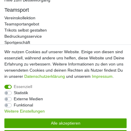
Hilfe zum Bestellvorgang
Teamsport
Vereinskollektion
Teamsportangebot
Trikots selbst gestalten
Bedruckungsservice
Sportgeschäft
Kataloge
Wir nutzen Cookies auf unserer Website. Einige von diesen sind
essenziell, während andere uns helfen, diese Website und Deine
Erfahrung zu verbessern. Weitere Informationen zu den von uns
verwendeten Cookies und deinen Rechten als Nutzer findest Du
Impressum
Daten­schutz­erklärung
AGB
in unserer
Daten­schutz­erklärung
und unserem
Impressum
.
Essenziell
Widerrufs­recht
Kontakt
Vertrag widerrufen
Statistik
Externe Medien
Funktional
Weitere Einstellungen
Alle akzeptieren