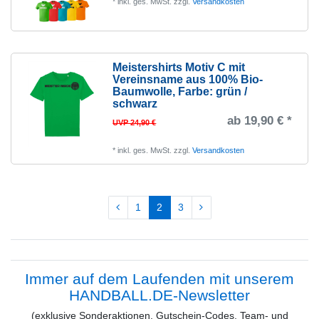
*
inkl. ges. MwSt.
zzgl.
Versandkosten
Meistershirts Motiv C mit
Vereinsname aus 100% Bio-
Baumwolle
, Farbe: grün /
schwarz
ab 19,90 € *
UVP 24,90 €
*
inkl. ges. MwSt.
zzgl.
Versandkosten
1
2
3
Immer auf dem Laufenden mit unserem
HANDBALL.DE-Newsletter
(exklusive Sonderaktionen, Gutschein-Codes, Team- und