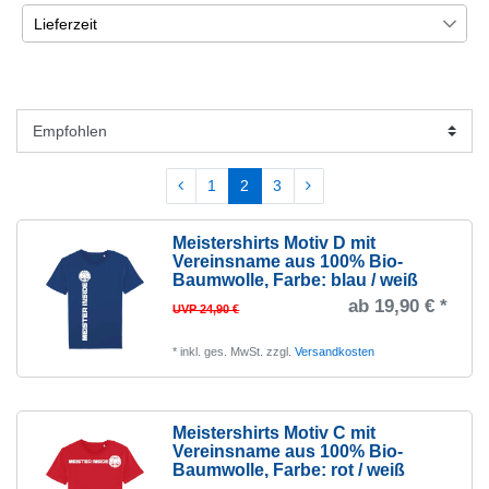
XL
40
Lieferzeit
Hummel
1
XXL
40
€
―
€
5-12 Werktage
40
Kempa
1
3XL
40
Übernehmen
2-4 Wochen
2
2-3 Wochen
1
1
2
3
Meistershirts Motiv D mit
Vereinsname aus 100% Bio-
Baumwolle
, Farbe: blau / weiß
ab 19,90 € *
UVP 24,90 €
*
inkl. ges. MwSt.
zzgl.
Versandkosten
Meistershirts Motiv C mit
Vereinsname aus 100% Bio-
Baumwolle
, Farbe: rot / weiß