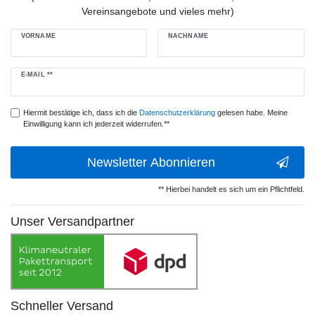
Vereinsangebote und vieles mehr)
VORNAME
NACHNAME
Newsletter
E-MAIL **
Honig
Hiermit bestätige ich, dass ich die
Daten­schutz­erklärung
gelesen habe. Meine
Einwilligung kann ich jederzeit widerrufen.**
Newsletter Abonnieren
** Hierbei handelt es sich um ein Pflichtfeld.
Unser Versandpartner
Schneller Versand