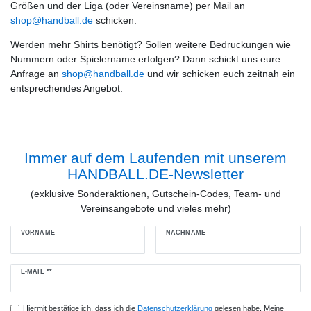
Größen und der Liga (oder Vereinsname) per Mail an
shop@handball.de
schicken.
Werden mehr Shirts benötigt? Sollen weitere Bedruckungen wie
Nummern oder Spielername erfolgen? Dann schickt uns eure
Anfrage an
shop@handball.de
und wir schicken euch zeitnah ein
entsprechendes Angebot.
Immer auf dem Laufenden mit unserem
HANDBALL.DE-Newsletter
(exklusive Sonderaktionen, Gutschein-Codes, Team- und
Vereinsangebote und vieles mehr)
VORNAME
NACHNAME
Newsletter
E-MAIL **
Honig
Hiermit bestätige ich, dass ich die
Daten­schutz­erklärung
gelesen habe. Meine