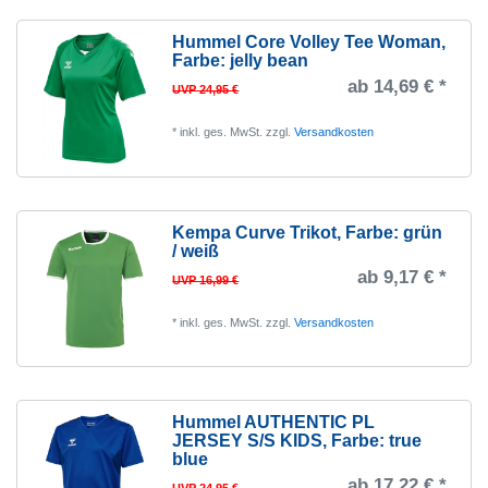
Hummel Core Volley Tee Woman
,
Farbe: jelly bean
ab 14,69 € *
UVP 24,95 €
*
inkl. ges. MwSt.
zzgl.
Versandkosten
Kempa Curve Trikot
, Farbe: grün
/ weiß
ab 9,17 € *
UVP 16,99 €
*
inkl. ges. MwSt.
zzgl.
Versandkosten
Hummel AUTHENTIC PL
JERSEY S/S KIDS
, Farbe: true
blue
ab 17,22 € *