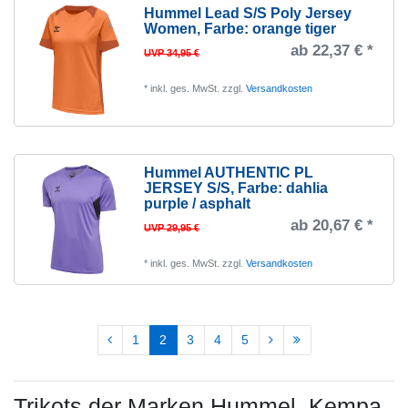
Hummel Lead S/S Poly Jersey
Women
, Farbe: orange tiger
ab 22,37 € *
UVP 34,95 €
*
inkl. ges. MwSt.
zzgl.
Versandkosten
Hummel AUTHENTIC PL
JERSEY S/S
, Farbe: dahlia
purple / asphalt
ab 20,67 € *
UVP 29,95 €
*
inkl. ges. MwSt.
zzgl.
Versandkosten
1
2
3
4
5
Trikots der Marken Hummel, Kempa,