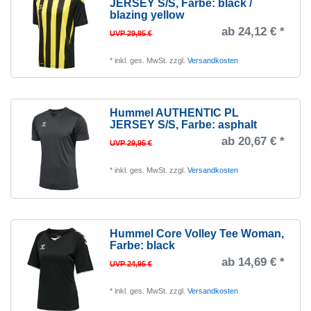
JERSEY S/S
, Farbe: black /
blazing yellow
ab 24,12 € *
UVP 29,95 €
*
inkl. ges. MwSt.
zzgl.
Versandkosten
Hummel AUTHENTIC PL
JERSEY S/S
, Farbe: asphalt
ab 20,67 € *
UVP 29,95 €
*
inkl. ges. MwSt.
zzgl.
Versandkosten
Hummel Core Volley Tee Woman
,
Farbe: black
ab 14,69 € *
UVP 24,95 €
*
inkl. ges. MwSt.
zzgl.
Versandkosten