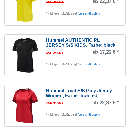
ab 22,37 € *
UVP 34,95 €
*
inkl. ges. MwSt.
zzgl.
Versandkosten
Hummel AUTHENTIC PL
JERSEY S/S KIDS
, Farbe: black
ab 17,22 € *
UVP 24,95 €
*
inkl. ges. MwSt.
zzgl.
Versandkosten
Hummel Lead S/S Poly Jersey
Women
, Farbe: true red
ab 22,37 € *
UVP 34,95 €
*
inkl. ges. MwSt.
zzgl.
Versandkosten