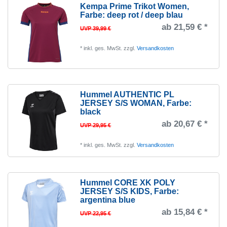
Kempa Prime Trikot Women
,
M
81
Farbe: deep rot / deep blau
L
87
ab 21,59 € *
UVP 39,99 €
XL
96
*
inkl. ges. MwSt.
zzgl.
Versandkosten
XXL
104
3XL
51
4XL
1
Hummel AUTHENTIC PL
JERSEY S/S WOMAN
, Farbe:
0
1
black
ab 20,67 € *
UVP 29,95 €
*
inkl. ges. MwSt.
zzgl.
Versandkosten
Hummel CORE XK POLY
JERSEY S/S KIDS
, Farbe:
argentina blue
ab 15,84 € *
UVP 22,95 €