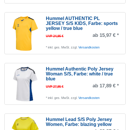
Hummel AUTHENTIC PL
JERSEY S/S KIDS
, Farbe: sports
yellow / true blue
ab 15,97 € *
UVP 24,95 €
*
inkl. ges. MwSt.
zzgl.
Versandkosten
Hummel Authentic Poly Jersey
Woman S/S
, Farbe: white / true
blue
ab 17,89 € *
UVP 27,95 €
*
inkl. ges. MwSt.
zzgl.
Versandkosten
Hummel Lead S/S Poly Jersey
Women
, Farbe: blazing yellow