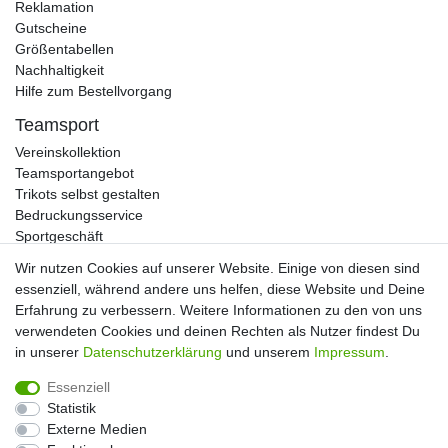
Reklamation
Gutscheine
Größentabellen
Nachhaltigkeit
Hilfe zum Bestellvorgang
Teamsport
Vereinskollektion
Teamsportangebot
Trikots selbst gestalten
Bedruckungsservice
Sportgeschäft
Kataloge
Wir nutzen Cookies auf unserer Website. Einige von diesen sind
essenziell, während andere uns helfen, diese Website und Deine
Erfahrung zu verbessern. Weitere Informationen zu den von uns
verwendeten Cookies und deinen Rechten als Nutzer findest Du
Impressum
Daten­schutz­erklärung
AGB
in unserer
Daten­schutz­erklärung
und unserem
Impressum
.
Essenziell
Widerrufs­recht
Kontakt
Vertrag widerrufen
Statistik
Externe Medien