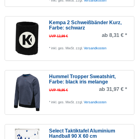
47
*
inkl. ges. MwSt.
zzgl.
Versandkosten
2
48
7
51
2
Kempa 2 Schweißbänder Kurz
,
Farbe: schwarz
Einheitsgröße
2
ab 8,31 € *
UVP 12,99 €
*
inkl. ges. MwSt.
zzgl.
Versandkosten
Hummel Tropper Sweatshirt
,
Farbe: black iris melange
ab 31,97 € *
UVP 49,95 €
*
inkl. ges. MwSt.
zzgl.
Versandkosten
Select Taktiktafel Aluminium
Handball 90 X 60 cm