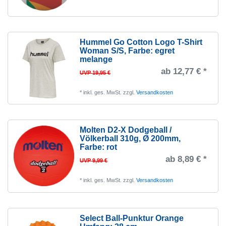
00
Spalding
1
1
0
kolibri boards
17
2
1
16
Hummel Go Cotton Logo T-Shirt
2
Woman S/S
, Farbe: egret
25
melange
3
32
ab 12,77 € *
UVP 19,95 €
28
1
*
inkl. ges. MwSt.
zzgl.
Versandkosten
30
6
31
5
32
Molten D2-X Dodgeball /
4
Völkerball 310g, Ø 200mm
,
33
Farbe: rot
3
ab 8,89 € *
UVP 9,99 €
34
11
35
3
*
inkl. ges. MwSt.
zzgl.
Versandkosten
36
9
37
4
Select Ball-Punktur Orange