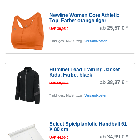
Newline Women Core Athletic
Top
, Farbe: orange tiger
ab 25,57 € *
UVP 39,95 €
*
inkl. ges. MwSt.
zzgl.
Versandkosten
Hummel Lead Training Jacket
Kids
, Farbe: black
ab 38,37 € *
UVP 59,95 €
*
inkl. ges. MwSt.
zzgl.
Versandkosten
Select Spielplanfolie Handball 61
X 80 cm
ab 34,99 € *
UVP 44,99 €