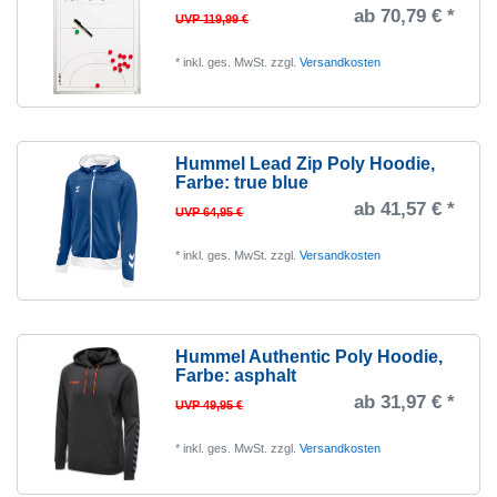
ab 70,79 € *
UVP 119,99 €
*
inkl. ges. MwSt.
zzgl.
Versandkosten
Hummel Lead Zip Poly Hoodie
,
Farbe: true blue
ab 41,57 € *
UVP 64,95 €
*
inkl. ges. MwSt.
zzgl.
Versandkosten
Hummel Authentic Poly Hoodie
,
Farbe: asphalt
ab 31,97 € *
UVP 49,95 €
*
inkl. ges. MwSt.
zzgl.
Versandkosten