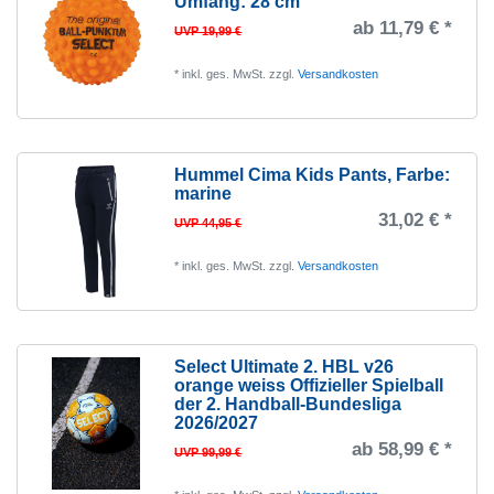
Umfang: 28 cm
37.5
1
ab 11,79 € *
UVP 19,99 €
38
8
39
1
*
inkl. ges. MwSt.
zzgl.
Versandkosten
40
5
40.5
1
Hummel Cima Kids Pants
, Farbe:
41
1
marine
42
4
31,02 € *
UVP 44,95 €
42.5
3
*
inkl. ges. MwSt.
zzgl.
Versandkosten
43
1
44
6
44.5
2
Select Ultimate 2. HBL v26
orange weiss Offizieller Spielball
45
1
der 2. Handball-Bundesliga
2026/2027
46
4
ab 58,99 € *
UVP 99,99 €
46.5
1