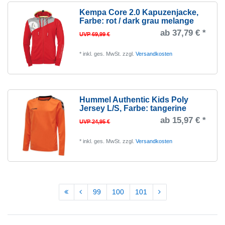
Kempa Core 2.0 Kapuzenjacke
,
Farbe: rot / dark grau melange
ab 37,79 € *
UVP 69,99 €
*
inkl. ges. MwSt.
zzgl.
Versandkosten
Hummel Authentic Kids Poly
Jersey L/S
, Farbe: tangerine
ab 15,97 € *
UVP 24,95 €
*
inkl. ges. MwSt.
zzgl.
Versandkosten
99
100
101