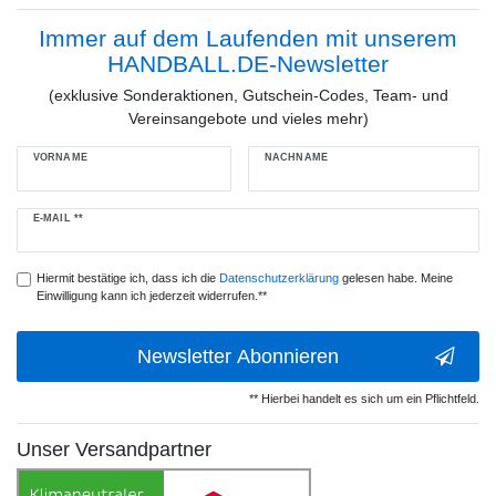
Immer auf dem Laufenden mit unserem
HANDBALL.DE-Newsletter
(exklusive Sonderaktionen, Gutschein-Codes, Team- und
Vereinsangebote und vieles mehr)
VORNAME
NACHNAME
Newsletter
E-MAIL **
Honig
Hiermit bestätige ich, dass ich die
Daten­schutz­erklärung
gelesen habe. Meine
Einwilligung kann ich jederzeit widerrufen.**
Newsletter Abonnieren
** Hierbei handelt es sich um ein Pflichtfeld.
Unser Versandpartner