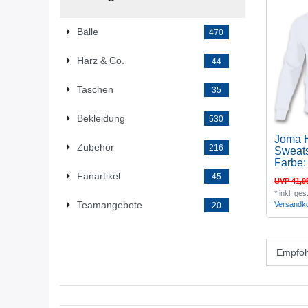
Bälle
470
Harz & Co.
44
Taschen
35
Bekleidung
530
Joma 
Zubehör
216
Sweats
Farbe:
Fanartikel
45
UVP 41,9
*
inkl. ge
Teamangebote
Versandk
20