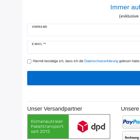
Immer au
(exklusiv
VORNAME
Newsletter
E-MAIL **
Honig
Hiermit bestätige ich, dass ich die
Daten­schutz­erklärung
gelesen habe. 
Unser Versandpartner
Unsere