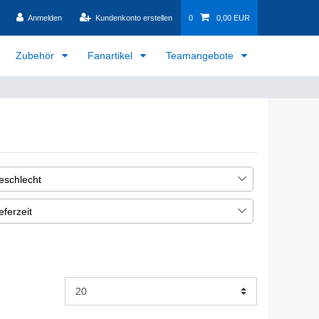
Anmelden
Kundenkonto erstellen
0
0,00 EUR
Zubehör
Fanartikel
Teamangebote
eschlecht
nisex / Herren
1
eferzeit
-5 Werktage. Auf Lager.
1