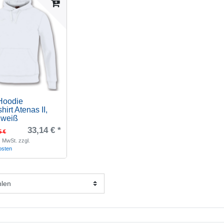
Hoodie
hirt Atenas II
,
 weiß
33,14 € *
5 €
s. MwSt.
zzgl.
osten