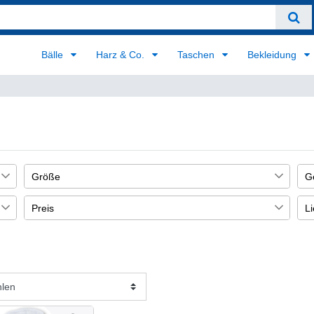
Bälle
Harz & Co.
Taschen
Bekleidung
Größe
G
L
U
1
Preis
Li
1
€
―
€
Übernehmen