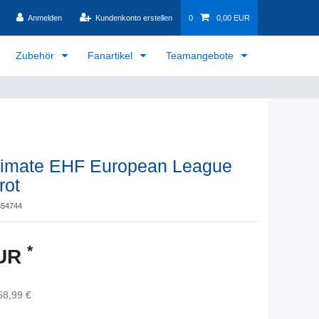
Anmelden
Kundenkonto erstellen
0
0,00 EUR
Zubehör
Fanartikel
Teamangebote
ltimate EHF European League
rot
854744
*
EUR
68,99 €