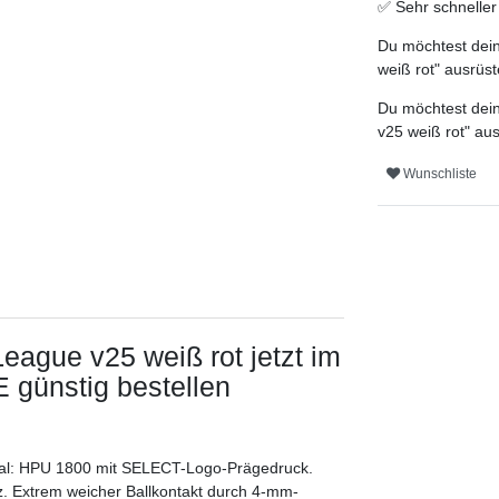
✅
Sehr schnelle
Du möchtest dein
weiß rot
" ausrüst
Du möchtest dein
v25 weiß rot
" au
Wunschliste
League v25 weiß rot
jetzt im
günstig bestellen
al: HPU 1800 mit SELECT-Logo-Prägedruck.
rz. Extrem weicher Ballkontakt durch 4-mm-