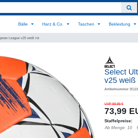
Bälle
Harz & Co.
Taschen
Bekleidung
opean League v25 weiß rot
Select U
v25 weiß 
Artikelnummer
3511
UVP 99,99 €
73,99 
Staffelpreise:
Ab Menge: 10