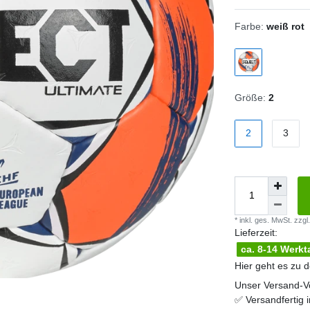
Farbe:
weiß rot
Größe:
2
2
3
* inkl. ges. MwSt. zzgl.
Lieferzeit:
ca. 8-14 Werkt
Hier geht es zu 
Unser Versand-Vo
✅
Versandfertig 