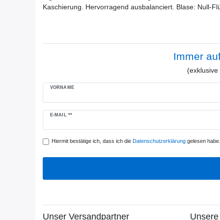
Kaschierung. Hervorragend ausbalanciert. Blase: Null-Fl
Immer au
(exklusiv
VORNAME
Newsletter
E-MAIL **
Honig
Hiermit bestätige ich, dass ich die
Daten­schutz­erklärung
gelesen habe. 
Unser Versandpartner
Unsere