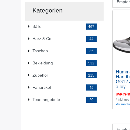
Kategorien
Bälle
467
Harz & Co.
44
Taschen
35
Bekleidung
532
Humm
Zubehör
215
Handb
GG12 a
alloy
Fanartikel
45
UVP 79,9
Teamangebote
*
inkl. ge
20
Versandk