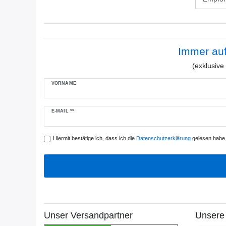
Immer au
(exklusiv
VORNAME
Newsletter
E-MAIL **
Honig
Hiermit bestätige ich, dass ich die
Daten­schutz­erklärung
gelesen habe. 
Unser Versandpartner
Unsere