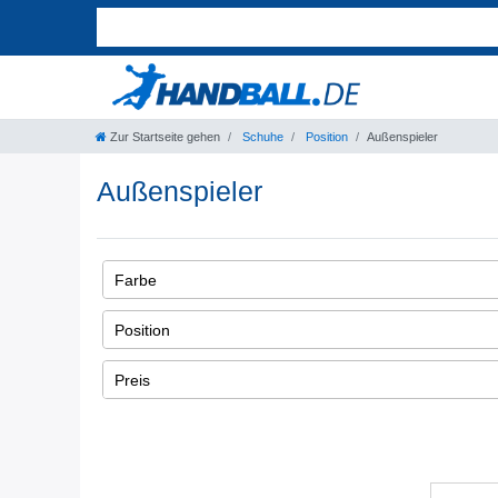
Zur Startseite gehen
Schuhe
Position
Außenspieler
Außenspieler
Farbe
1
Position
Außen
Weiß
1
Preis
€
―
Übernehmen