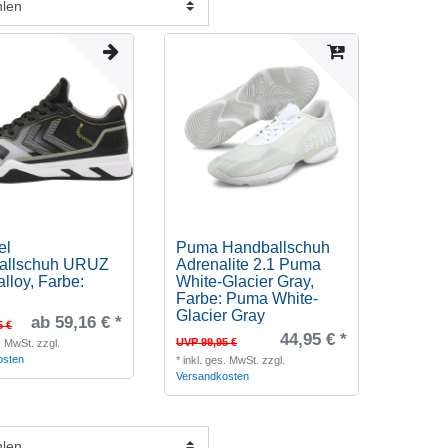
el
Puma Handballschuh
allschuh URUZ
Adrenalite 2.1 Puma
lloy
, Farbe:
White-Glacier Gray
,
Farbe: Puma White-
Glacier Gray
ab 59,16 € *
5 €
44,95 € *
UVP 99,95 €
s. MwSt.
zzgl.
osten
*
inkl. ges. MwSt.
zzgl.
Versandkosten