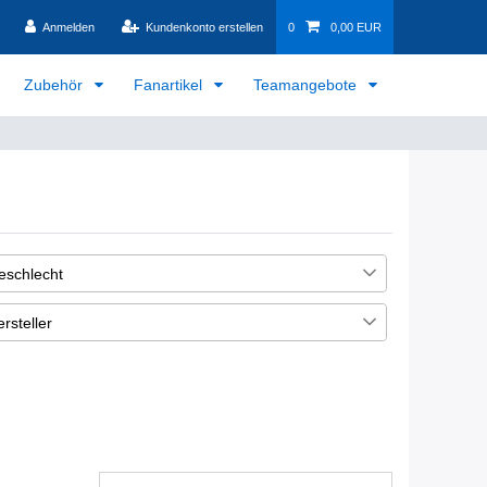
Anmelden
Kundenkonto erstellen
0
0,00 EUR
Zubehör
Fanartikel
Teamangebote
eschlecht
nisex / Herren
1
rsteller
ummel
1
uma
1