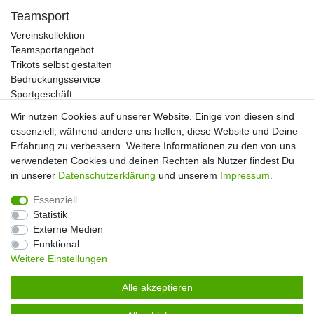
Teamsport
Vereinskollektion
Teamsportangebot
Trikots selbst gestalten
Bedruckungsservice
Sportgeschäft
Kataloge
Wir nutzen Cookies auf unserer Website. Einige von diesen sind
essenziell, während andere uns helfen, diese Website und Deine
Erfahrung zu verbessern. Weitere Informationen zu den von uns
verwendeten Cookies und deinen Rechten als Nutzer findest Du
Impressum
Daten­schutz­erklärung
AGB
in unserer
Daten­schutz­erklärung
und unserem
Impressum
.
Essenziell
Widerrufs­recht
Kontakt
Vertrag widerrufen
Statistik
Externe Medien
Funktional
Weitere Einstellungen
Alle akzeptieren