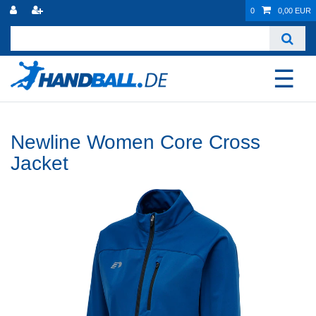
0
0,00 EUR
☰
Newline Women Core Cross
Jacket