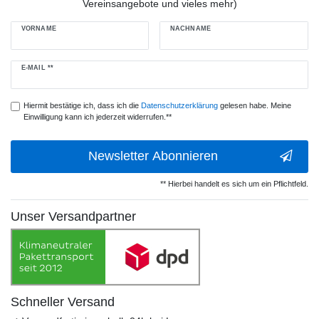
Vereinsangebote und vieles mehr)
VORNAME
NACHNAME
Newsletter
E-MAIL **
Honig
Hiermit bestätige ich, dass ich die
Daten­schutz­erklärung
gelesen habe. Meine
Einwilligung kann ich jederzeit widerrufen.**
Newsletter Abonnieren
** Hierbei handelt es sich um ein Pflichtfeld.
Unser Versandpartner
Schneller Versand