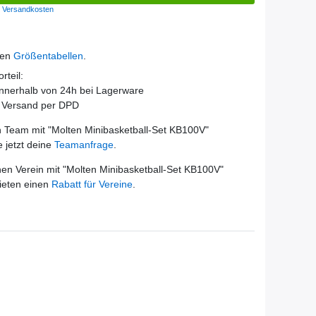
Versandkosten
den
Größentabellen
.
rteil:
innerhalb von 24h bei Lagerware
r Versand per DPD
 Team mit "
Molten Minibasketball-Set KB100V
"
e jetzt deine
Teamanfrage
.
en Verein mit "
Molten Minibasketball-Set KB100V
"
ieten einen
Rabatt für Vereine
.