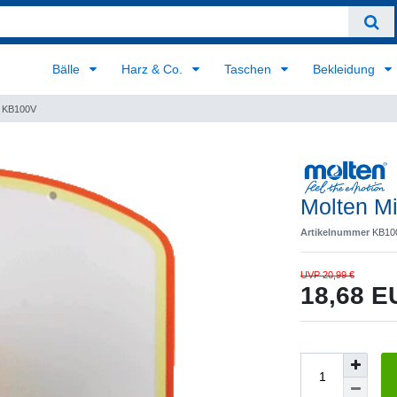
Bälle
Harz & Co.
Taschen
Bekleidung
t KB100V
Molten M
Artikelnummer
KB10
UVP 20,99 €
18,68 