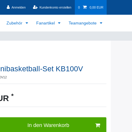
Anmelden
Kundenkonto erstellen
0
0,00 EUR
Zubehör
Fanartikel
Teamangebote
inibasketball-Set KB100V
0V12
*
EUR
In den Warenkorb