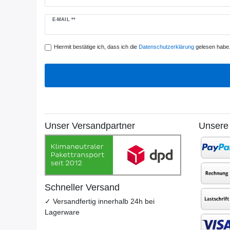
Newsletter
E-MAIL **
Honig
Hiermit bestätige ich, dass ich die
Daten­schutz­erklärung
gelesen habe. 
Unser Versandpartner
Unsere
Schneller Versand
✓ Versandfertig innerhalb 24h bei
Lagerware