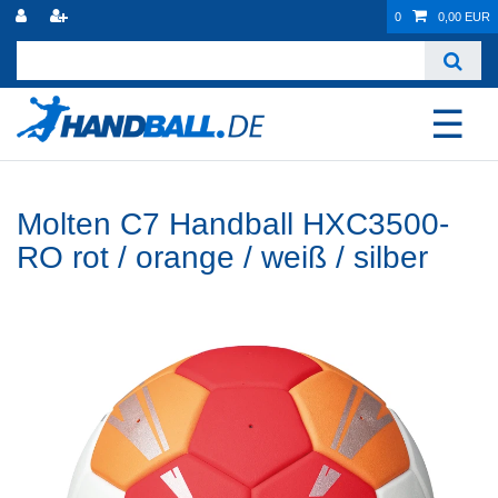
0
0,00 EUR
☰
Molten C7 Handball HXC3500-
RO rot / orange / weiß / silber