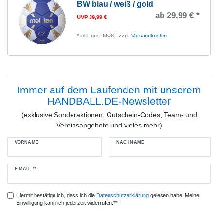
BW blau / weiß / gold
ab 29,99 € *
UVP 39,99 €
*
inkl. ges. MwSt.
zzgl.
Versandkosten
Immer auf dem Laufenden mit unserem
HANDBALL.DE-Newsletter
(exklusive Sonderaktionen, Gutschein-Codes, Team- und
Vereinsangebote und vieles mehr)
VORNAME
NACHNAME
Newsletter
E-MAIL **
Honig
Hiermit bestätige ich, dass ich die
Daten­schutz­erklärung
gelesen habe. Meine
Einwilligung kann ich jederzeit widerrufen.**