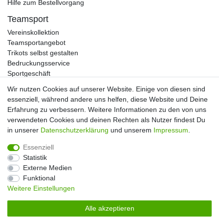
Hilfe zum Bestellvorgang
Teamsport
Vereinskollektion
Teamsportangebot
Trikots selbst gestalten
Bedruckungsservice
Sportgeschäft
Kataloge
Wir nutzen Cookies auf unserer Website. Einige von diesen sind
essenziell, während andere uns helfen, diese Website und Deine
Erfahrung zu verbessern. Weitere Informationen zu den von uns
verwendeten Cookies und deinen Rechten als Nutzer findest Du
Impressum
Daten­schutz­erklärung
AGB
in unserer
Daten­schutz­erklärung
und unserem
Impressum
.
Essenziell
Widerrufs­recht
Kontakt
Vertrag widerrufen
Statistik
Externe Medien
Funktional
Weitere Einstellungen
Alle akzeptieren