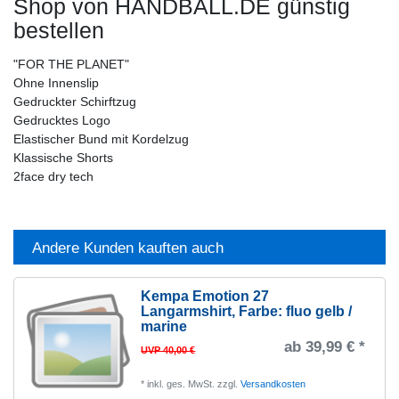
Shop von HANDBALL.DE günstig
bestellen
"FOR THE PLANET"
Ohne Innenslip
Gedruckter Schirftzug
Gedrucktes Logo
Elastischer Bund mit Kordelzug
Klassische Shorts
2face dry tech
Andere Kunden kauften auch
Kempa Emotion 27
Langarmshirt
, Farbe: fluo gelb /
marine
ab 39,99 € *
UVP 40,00 €
*
inkl. ges. MwSt.
zzgl.
Versandkosten