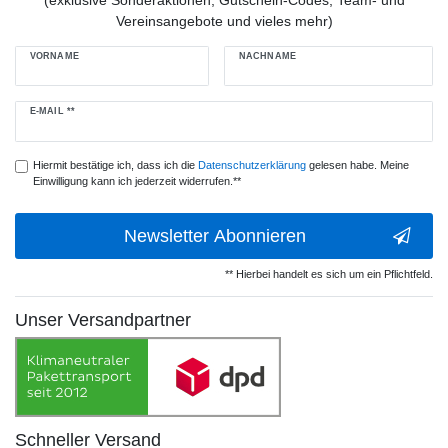
(exklusive Sonderaktionen, Gutschein-Codes, Team- und
Vereinsangebote und vieles mehr)
VORNAME
NACHNAME
Newsletter
E-MAIL **
Honig
Hiermit bestätige ich, dass ich die
Daten­schutz­erklärung
gelesen habe. Meine
Einwilligung kann ich jederzeit widerrufen.**
Newsletter Abonnieren
** Hierbei handelt es sich um ein Pflichtfeld.
Unser Versandpartner
Schneller Versand