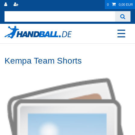
0
0,00 EUR
☰
Kempa Team Shorts