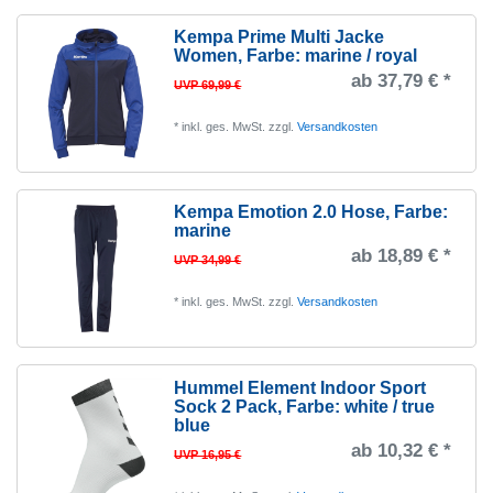
Kempa Prime Multi Jacke
Women
, Farbe: marine / royal
ab 37,79 € *
UVP 69,99 €
*
inkl. ges. MwSt.
zzgl.
Versandkosten
Kempa Emotion 2.0 Hose
, Farbe:
marine
ab 18,89 € *
UVP 34,99 €
*
inkl. ges. MwSt.
zzgl.
Versandkosten
Hummel Element Indoor Sport
Sock 2 Pack
, Farbe: white / true
blue
ab 10,32 € *
UVP 16,95 €