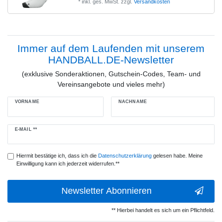
*
inkl. ges. MwSt.
zzgl.
Versandkosten
Immer auf dem Laufenden mit unserem
HANDBALL.DE-Newsletter
(exklusive Sonderaktionen, Gutschein-Codes, Team- und
Vereinsangebote und vieles mehr)
VORNAME
NACHNAME
Newsletter
E-MAIL **
Honig
Hiermit bestätige ich, dass ich die
Daten­schutz­erklärung
gelesen habe. Meine
Einwilligung kann ich jederzeit widerrufen.**
Newsletter Abonnieren
** Hierbei handelt es sich um ein Pflichtfeld.