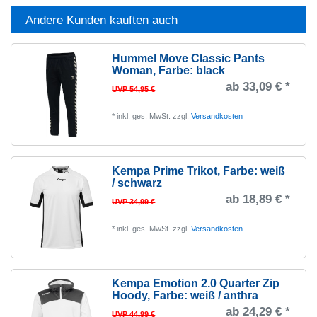
Andere Kunden kauften auch
Hummel Move Classic Pants
Woman
, Farbe: black
ab 33,09 € *
UVP 54,95 €
*
inkl. ges. MwSt.
zzgl.
Versandkosten
Kempa Prime Trikot
, Farbe: weiß
/ schwarz
ab 18,89 € *
UVP 34,99 €
*
inkl. ges. MwSt.
zzgl.
Versandkosten
Kempa Emotion 2.0 Quarter Zip
Hoody
, Farbe: weiß / anthra
ab 24,29 € *
UVP 44,99 €