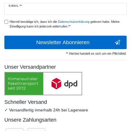
Newsletter
E-MAIL **
Honig
Hiermit bestätige ich, dass ich die
Daten­schutz­erklärung
gelesen habe. Meine
Einwilligung kann ich jederzeit widerrufen.**
Newsletter Abonnieren
** Hierbei handelt es sich um ein Pflichtfeld.
Unser Versandpartner
Schneller Versand
✓ Versandfertig innerhalb 24h bei Lagerware
Unsere Zahlungsarten