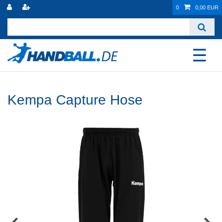
0
0,00 EUR
☰
Kempa Capture Hose