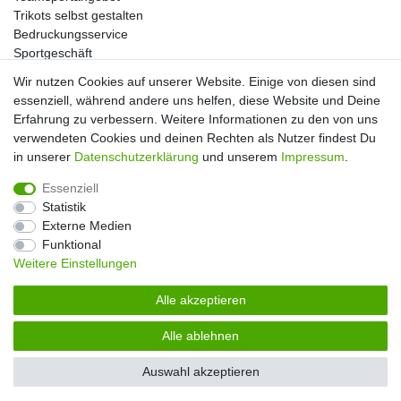
Trikots selbst gestalten
Bedruckungsservice
Sportgeschäft
Kataloge
Wir nutzen Cookies auf unserer Website. Einige von diesen sind
essenziell, während andere uns helfen, diese Website und Deine
Erfahrung zu verbessern. Weitere Informationen zu den von uns
verwendeten Cookies und deinen Rechten als Nutzer findest Du
Impressum
Daten­schutz­erklärung
AGB
in unserer
Daten­schutz­erklärung
und unserem
Impressum
.
Essenziell
Widerrufs­recht
Kontakt
Vertrag widerrufen
Statistik
Externe Medien
Funktional
Weitere Einstellungen
Alle akzeptieren
Alle ablehnen
© Copyright 2026 | Alle Rechte vorbehalten. |
Handball-Ratgeber
Auswahl akzeptieren