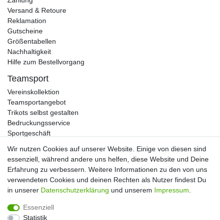
Versand & Retoure
Reklamation
Gutscheine
Größentabellen
Nachhaltigkeit
Hilfe zum Bestellvorgang
Teamsport
Vereinskollektion
Teamsportangebot
Trikots selbst gestalten
Bedruckungsservice
Sportgeschäft
Kataloge
Wir nutzen Cookies auf unserer Website. Einige von diesen sind
essenziell, während andere uns helfen, diese Website und Deine
Erfahrung zu verbessern. Weitere Informationen zu den von uns
verwendeten Cookies und deinen Rechten als Nutzer findest Du
Impressum
Daten­schutz­erklärung
AGB
in unserer
Daten­schutz­erklärung
und unserem
Impressum
.
Essenziell
Widerrufs­recht
Kontakt
Vertrag widerrufen
Statistik