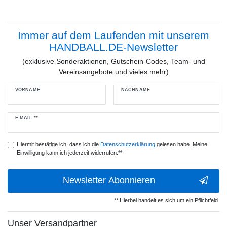
Immer auf dem Laufenden mit unserem
HANDBALL.DE-Newsletter
(exklusive Sonderaktionen, Gutschein-Codes, Team- und
Vereinsangebote und vieles mehr)
VORNAME
NACHNAME
Newsletter
E-MAIL **
Honig
Hiermit bestätige ich, dass ich die
Daten­schutz­erklärung
gelesen habe. Meine
Einwilligung kann ich jederzeit widerrufen.**
Newsletter Abonnieren
** Hierbei handelt es sich um ein Pflichtfeld.
Unser Versandpartner