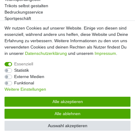
Trikots selbst gestalten
Bedruckungsservice
Sportgeschäft
Kataloge
Wir nutzen Cookies auf unserer Website. Einige von diesen sind
essenziell, während andere uns helfen, diese Website und Deine
Erfahrung zu verbessern. Weitere Informationen zu den von uns
verwendeten Cookies und deinen Rechten als Nutzer findest Du
Impressum
Daten­schutz­erklärung
AGB
in unserer
Daten­schutz­erklärung
und unserem
Impressum
.
Essenziell
Widerrufs­recht
Kontakt
Vertrag widerrufen
Statistik
Externe Medien
Funktional
Weitere Einstellungen
Alle akzeptieren
Alle ablehnen
© Copyright 2026 | Alle Rechte vorbehalten. |
Handball-Ratgeber
Auswahl akzeptieren