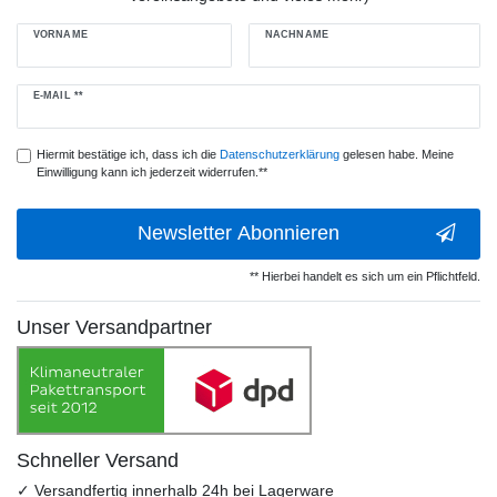
VORNAME
NACHNAME
Newsletter
E-MAIL **
Honig
Hiermit bestätige ich, dass ich die
Daten­schutz­erklärung
gelesen habe. Meine
Einwilligung kann ich jederzeit widerrufen.**
Newsletter Abonnieren
** Hierbei handelt es sich um ein Pflichtfeld.
Unser Versandpartner
Schneller Versand
✓ Versandfertig innerhalb 24h bei Lagerware