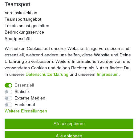
Teamsport
Vereinskollektion
Teamsportangebot
Trikots selbst gestalten
Bedruckungsservice
Sportgeschäft
Kataloge
Wir nutzen Cookies auf unserer Website. Einige von diesen sind
essenziell, während andere uns helfen, diese Website und Deine
Erfahrung zu verbessern. Weitere Informationen zu den von uns
verwendeten Cookies und deinen Rechten als Nutzer findest Du
Impressum
Daten­schutz­erklärung
AGB
in unserer
Daten­schutz­erklärung
und unserem
Impressum
.
Essenziell
Widerrufs­recht
Kontakt
Vertrag widerrufen
Statistik
Externe Medien
Funktional
Weitere Einstellungen
Alle akzeptieren
Alle ablehnen