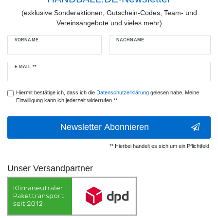
(exklusive Sonderaktionen, Gutschein-Codes, Team- und
Vereinsangebote und vieles mehr)
VORNAME
NACHNAME
Newsletter
E-MAIL **
Honig
Hiermit bestätige ich, dass ich die
Daten­schutz­erklärung
gelesen habe. Meine
Einwilligung kann ich jederzeit widerrufen.**
Newsletter Abonnieren
** Hierbei handelt es sich um ein Pflichtfeld.
Unser Versandpartner