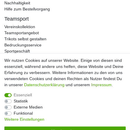
Nachhaltigkeit
Hilfe zum Bestellvorgang
Teamsport
Vereinskollektion
Teamsportangebot
Trikots selbst gestalten
Bedruckungsservice
Sportgeschäft
Kataloge
Wir nutzen Cookies auf unserer Website. Einige von diesen sind
essenziell, während andere uns helfen, diese Website und Deine
Erfahrung zu verbessern. Weitere Informationen zu den von uns
verwendeten Cookies und deinen Rechten als Nutzer findest Du
Impressum
Daten­schutz­erklärung
AGB
in unserer
Daten­schutz­erklärung
und unserem
Impressum
.
Essenziell
Widerrufs­recht
Kontakt
Vertrag widerrufen
Statistik
Externe Medien
Funktional
Weitere Einstellungen