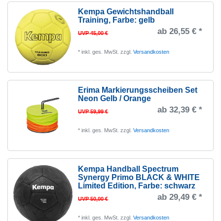
Kempa Gewichtshandball
Training
, Farbe: gelb
ab 26,55 € *
UVP 45,00 €
*
inkl. ges. MwSt.
zzgl.
Versandkosten
Erima Markierungsscheiben Set
Neon Gelb / Orange
ab 32,39 € *
UVP 59,99 €
*
inkl. ges. MwSt.
zzgl.
Versandkosten
Kempa Handball Spectrum
Synergy Primo BLACK & WHITE
Limited Edition
, Farbe: schwarz
ab 29,49 € *
UVP 50,00 €
*
inkl. ges. MwSt.
zzgl.
Versandkosten