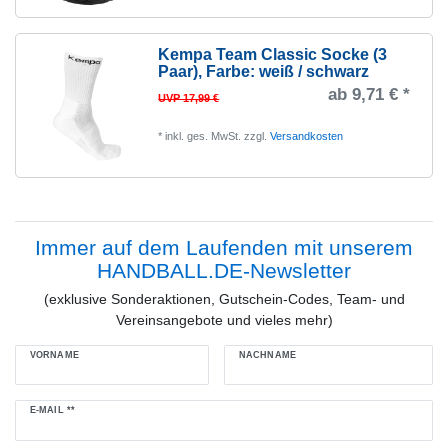
Kempa Team Classic Socke (3
Paar)
, Farbe: weiß / schwarz
ab 9,71 € *
UVP 17,99 €
*
inkl. ges. MwSt.
zzgl.
Versandkosten
Immer auf dem Laufenden mit unserem
HANDBALL.DE-Newsletter
(exklusive Sonderaktionen, Gutschein-Codes, Team- und
Vereinsangebote und vieles mehr)
VORNAME
NACHNAME
Newsletter
E-MAIL **
Honig