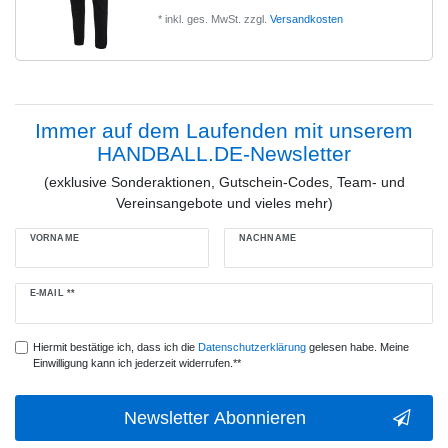
*
inkl. ges. MwSt.
zzgl.
Versandkosten
Immer auf dem Laufenden mit unserem
HANDBALL.DE-Newsletter
(exklusive Sonderaktionen, Gutschein-Codes, Team- und
Vereinsangebote und vieles mehr)
VORNAME
NACHNAME
Newsletter
E-MAIL **
Honig
Hiermit bestätige ich, dass ich die
Daten­schutz­erklärung
gelesen habe. Meine
Einwilligung kann ich jederzeit widerrufen.**
Newsletter Abonnieren