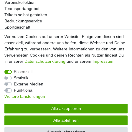
Vereinskollektion
Teamsportangebot
Trikots selbst gestalten
Bedruckungsservice
Sportgeschäft
Kataloge
Wir nutzen Cookies auf unserer Website. Einige von diesen sind
essenziell, während andere uns helfen, diese Website und Deine
Erfahrung zu verbessern. Weitere Informationen zu den von uns
verwendeten Cookies und deinen Rechten als Nutzer findest Du
Impressum
Daten­schutz­erklärung
AGB
in unserer
Daten­schutz­erklärung
und unserem
Impressum
.
Essenziell
Widerrufs­recht
Kontakt
Vertrag widerrufen
Statistik
Externe Medien
Funktional
Weitere Einstellungen
Alle akzeptieren
Alle ablehnen
© Copyright 2026 | Alle Rechte vorbehalten. |
Handball-Ratgeber