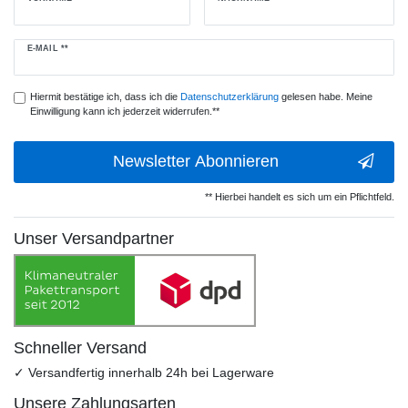
Newsletter
E-MAIL **
Honig
Hiermit bestätige ich, dass ich die
Daten­schutz­erklärung
gelesen habe. Meine
Einwilligung kann ich jederzeit widerrufen.**
Newsletter Abonnieren
** Hierbei handelt es sich um ein Pflichtfeld.
Unser Versandpartner
Schneller Versand
✓ Versandfertig innerhalb 24h bei Lagerware
Unsere Zahlungsarten