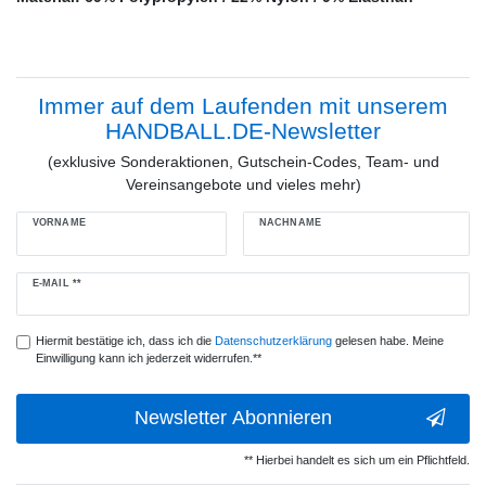
Immer auf dem Laufenden mit unserem
HANDBALL.DE-Newsletter
(exklusive Sonderaktionen, Gutschein-Codes, Team- und
Vereinsangebote und vieles mehr)
VORNAME
NACHNAME
Newsletter
E-MAIL **
Honig
Hiermit bestätige ich, dass ich die
Daten­schutz­erklärung
gelesen habe. Meine
Einwilligung kann ich jederzeit widerrufen.**
Newsletter Abonnieren
** Hierbei handelt es sich um ein Pflichtfeld.