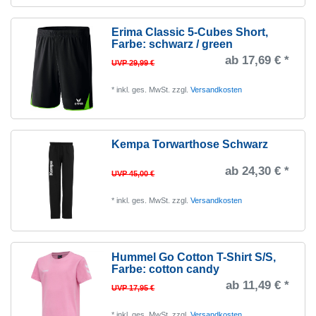
Erima Classic 5-Cubes Short
,
Farbe: schwarz / green
ab 17,69 € *
UVP 29,99 €
*
inkl. ges. MwSt.
zzgl.
Versandkosten
Kempa Torwarthose Schwarz
ab 24,30 € *
UVP 45,00 €
*
inkl. ges. MwSt.
zzgl.
Versandkosten
Hummel Go Cotton T-Shirt S/S
,
Farbe: cotton candy
ab 11,49 € *
UVP 17,95 €
*
inkl. ges. MwSt.
zzgl.
Versandkosten