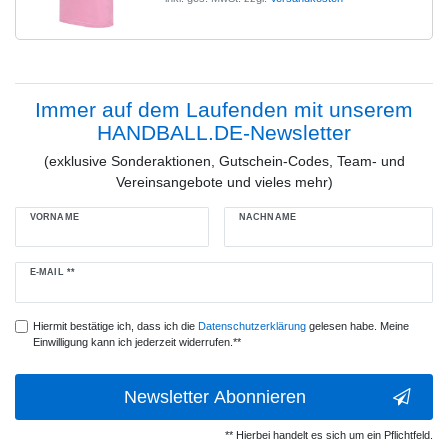
Immer auf dem Laufenden mit unserem
HANDBALL.DE-Newsletter
(exklusive Sonderaktionen, Gutschein-Codes, Team- und
Vereinsangebote und vieles mehr)
VORNAME
NACHNAME
Newsletter
E-MAIL **
Honig
Hiermit bestätige ich, dass ich die
Daten­schutz­erklärung
gelesen habe. Meine
Einwilligung kann ich jederzeit widerrufen.**
Newsletter Abonnieren
** Hierbei handelt es sich um ein Pflichtfeld.