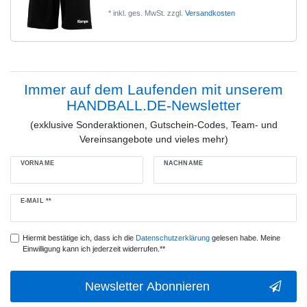
*
inkl. ges. MwSt.
zzgl.
Versandkosten
Immer auf dem Laufenden mit unserem
HANDBALL.DE-Newsletter
(exklusive Sonderaktionen, Gutschein-Codes, Team- und
Vereinsangebote und vieles mehr)
VORNAME
NACHNAME
Newsletter
E-MAIL **
Honig
Hiermit bestätige ich, dass ich die
Daten­schutz­erklärung
gelesen habe. Meine
Einwilligung kann ich jederzeit widerrufen.**
Newsletter Abonnieren