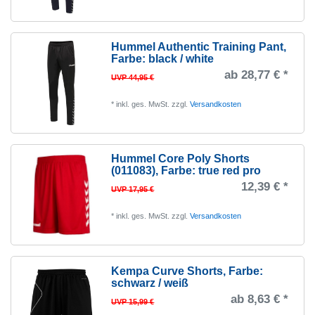
Hummel Authentic Training Pant
,
Farbe: black / white
ab 28,77 € *
UVP 44,95 €
*
inkl. ges. MwSt.
zzgl.
Versandkosten
Hummel Core Poly Shorts
(011083)
, Farbe: true red pro
12,39 € *
UVP 17,95 €
*
inkl. ges. MwSt.
zzgl.
Versandkosten
Kempa Curve Shorts
, Farbe:
schwarz / weiß
ab 8,63 € *
UVP 15,99 €