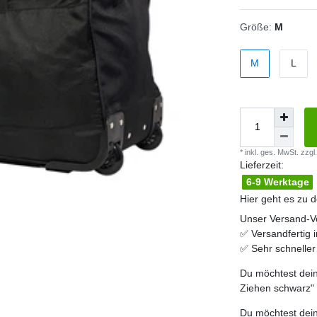
Größe:
M
M
L
* inkl. ges. MwSt. zzgl.
Lieferzeit:
6-9 Werktage
Hier geht es zu 
Unser Versand-Vo
✅
Versandfertig 
✅
Sehr schnelle
Du möchtest dein
Ziehen schwarz
"
Du möchtest dein