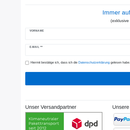
Immer au
(exklusiv
VORNAME
Newsletter
E-MAIL **
Honig
Hiermit bestätige ich, dass ich die
Daten­schutz­erklärung
gelesen habe. 
Unser Versandpartner
Unsere