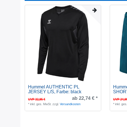
Hummel AUTHENTIC PL
Humme
JERSEY L/S
, Farbe: black
SHOR
ab 22,74 € *
UVP 32,95 €
UVP 24,9
*
inkl. ges. MwSt.
zzgl.
Versandkosten
*
inkl. ge