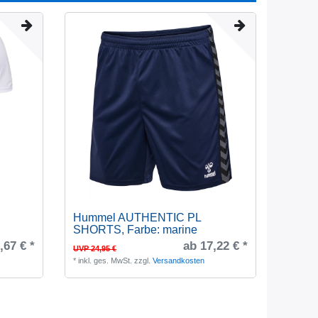
Hummel AUTHENTIC PL
SHORTS
, Farbe: marine
,67 € *
ab 17,22 € *
UVP 24,95 €
*
inkl. ges. MwSt.
zzgl.
Versandkosten