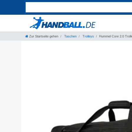
Zur Startseite gehen
Taschen
Trolleys
Hummel Core 2.0 Troll