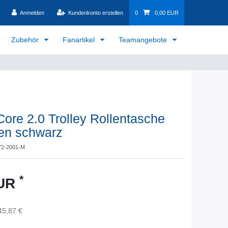
Anmelden
Kundenkonto erstellen
0
0,00 EUR
Zubehör
Fanartikel
Teamangebote
re 2.0 Trolley Rollentasche
en schwarz
72-2001-M
*
EUR
45,87 €