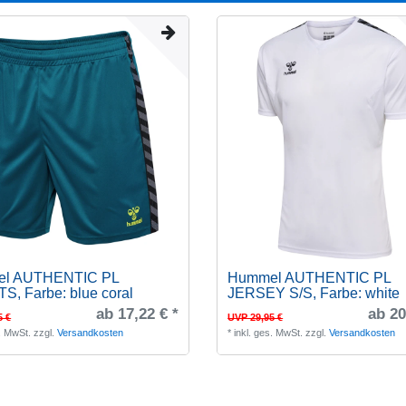
l AUTHENTIC PL
Hummel AUTHENTIC PL
TS
, Farbe: blue coral
JERSEY S/S
, Farbe: white
ab 17,22 € *
ab 20
5 €
UVP 29,95 €
s. MwSt.
zzgl.
Versandkosten
*
inkl. ges. MwSt.
zzgl.
Versandkosten