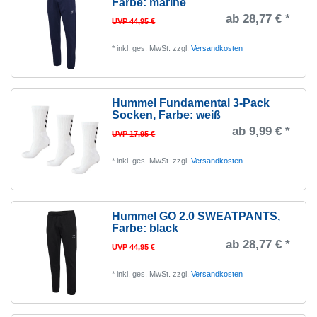
Farbe: marine
ab 28,77 € *
UVP 44,95 €
*
inkl. ges. MwSt.
zzgl.
Versandkosten
Hummel Fundamental 3-Pack
Socken
, Farbe: weiß
ab 9,99 € *
UVP 17,95 €
*
inkl. ges. MwSt.
zzgl.
Versandkosten
Hummel GO 2.0 SWEATPANTS
,
Farbe: black
ab 28,77 € *
UVP 44,95 €
*
inkl. ges. MwSt.
zzgl.
Versandkosten