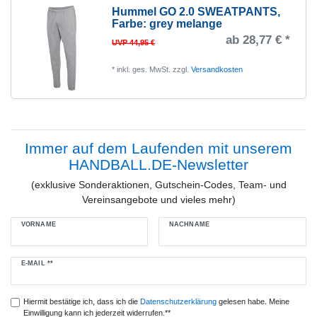
Hummel GO 2.0 SWEATPANTS
,
Farbe: grey melange
ab 28,77 € *
UVP 44,95 €
*
inkl. ges. MwSt.
zzgl.
Versandkosten
Immer auf dem Laufenden mit unserem
HANDBALL.DE-Newsletter
(exklusive Sonderaktionen, Gutschein-Codes, Team- und
Vereinsangebote und vieles mehr)
VORNAME
NACHNAME
Newsletter
E-MAIL **
Honig
Hiermit bestätige ich, dass ich die
Daten­schutz­erklärung
gelesen habe. Meine
Einwilligung kann ich jederzeit widerrufen.**