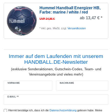
Hummel Handball Energizer HB
,
Farbe: marine / white / red
ab 13,47 € *
UVP 24,95 €
*
inkl. ges. MwSt.
zzgl.
Versandkosten
Immer auf dem Laufenden mit unserem
HANDBALL.DE-Newsletter
(exklusive Sonderaktionen, Gutschein-Codes, Team- und
Vereinsangebote und vieles mehr)
VORNAME
NACHNAME
Newsletter
E-MAIL **
Honig
Hiermit bestätige ich, dass ich die
Daten­schutz­erklärung
gelesen habe. Meine