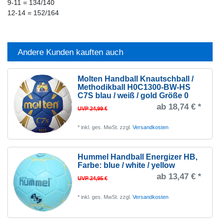
9-11 = 134/140
12-14 = 152/164
Andere Kunden kauften auch
Molten Handball Knautschball /
Methodikball H0C1300-BW-HS
C7S blau / weiß / gold Größe 0
ab 18,74 € *
UVP 24,99 €
*
inkl. ges. MwSt.
zzgl.
Versandkosten
Hummel Handball Energizer HB
,
Farbe: blue / white / yellow
ab 13,47 € *
UVP 24,95 €
*
inkl. ges. MwSt.
zzgl.
Versandkosten