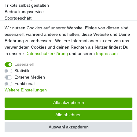
Trikots selbst gestalten
Bedruckungsservice
Sportgeschäft
Kataloge
Wir nutzen Cookies auf unserer Website. Einige von diesen sind
essenziell, während andere uns helfen, diese Website und Deine
Erfahrung zu verbessern. Weitere Informationen zu den von uns
verwendeten Cookies und deinen Rechten als Nutzer findest Du
Impressum
Daten­schutz­erklärung
AGB
in unserer
Daten­schutz­erklärung
und unserem
Impressum
.
Essenziell
Widerrufs­recht
Kontakt
Vertrag widerrufen
Statistik
Externe Medien
Funktional
Weitere Einstellungen
Alle akzeptieren
Alle ablehnen
© Copyright 2026 | Alle Rechte vorbehalten. |
Handball-Ratgeber
Auswahl akzeptieren