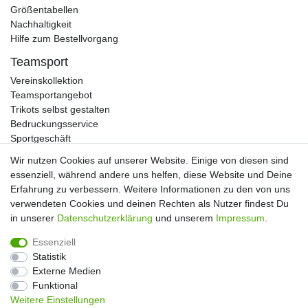
Größentabellen
Nachhaltigkeit
Hilfe zum Bestellvorgang
Teamsport
Vereinskollektion
Teamsportangebot
Trikots selbst gestalten
Bedruckungsservice
Sportgeschäft
Kataloge
Wir nutzen Cookies auf unserer Website. Einige von diesen sind
essenziell, während andere uns helfen, diese Website und Deine
Erfahrung zu verbessern. Weitere Informationen zu den von uns
verwendeten Cookies und deinen Rechten als Nutzer findest Du
Impressum
Daten­schutz­erklärung
AGB
in unserer
Daten­schutz­erklärung
und unserem
Impressum
.
Essenziell
Widerrufs­recht
Kontakt
Vertrag widerrufen
Statistik
Externe Medien
Funktional
Weitere Einstellungen