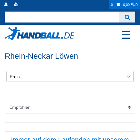
0
0,00 EUR
☰
Rhein-Neckar Löwen
Preis
€
€
―
Übernehmen
Immer auf dem Laufenden mit unserem