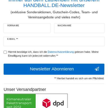
HANDBALL.DE-Newsletter
(exklusive Sonderaktionen, Gutschein-Codes, Team- und
Vereinsangebote und vieles mehr)
VORNAME
NACHNAME
Newsletter
E-MAIL **
Honig
Hiermit bestätige ich, dass ich die
Daten­schutz­erklärung
gelesen habe. Meine
Einwilligung kann ich jederzeit widerrufen.**
Newsletter Abonnieren
** Hierbei handelt es sich um ein Pflichtfeld.
Unser Versandpartner