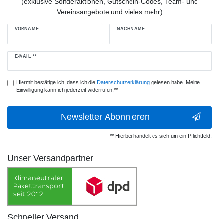
(exklusive Sonderaktionen, Gutschein-Codes, Team- und
Vereinsangebote und vieles mehr)
VORNAME
NACHNAME
Newsletter
E-MAIL **
Honig
Hiermit bestätige ich, dass ich die
Daten­schutz­erklärung
gelesen habe. Meine
Einwilligung kann ich jederzeit widerrufen.**
Newsletter Abonnieren
** Hierbei handelt es sich um ein Pflichtfeld.
Unser Versandpartner
Schneller Versand