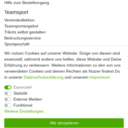
Hilfe zum Bestellvorgang
Teamsport
Vereinskollektion
Teamsportangebot
Trikots selbst gestalten
Bedruckungsservice
Sportgeschäft
Kataloge
Wir nutzen Cookies auf unserer Website. Einige von diesen sind
essenziell, während andere uns helfen, diese Website und Deine
Erfahrung zu verbessern. Weitere Informationen zu den von uns
verwendeten Cookies und deinen Rechten als Nutzer findest Du
Impressum
Daten­schutz­erklärung
AGB
in unserer
Daten­schutz­erklärung
und unserem
Impressum
.
Essenziell
Widerrufs­recht
Kontakt
Vertrag widerrufen
Statistik
Externe Medien
Funktional
Weitere Einstellungen
Alle akzeptieren