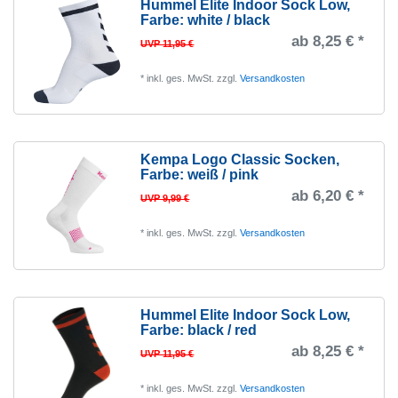
Hummel Elite Indoor Sock Low
,
Farbe: white / black
ab 8,25 € *
UVP 11,95 €
*
inkl. ges. MwSt.
zzgl.
Versandkosten
Kempa Logo Classic Socken
,
Farbe: weiß / pink
ab 6,20 € *
UVP 9,99 €
*
inkl. ges. MwSt.
zzgl.
Versandkosten
Hummel Elite Indoor Sock Low
,
Farbe: black / red
ab 8,25 € *
UVP 11,95 €
*
inkl. ges. MwSt.
zzgl.
Versandkosten