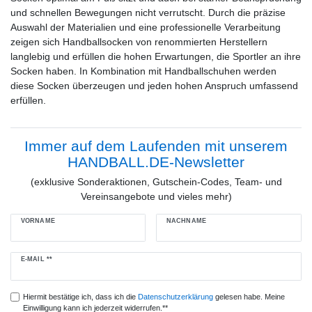
und schnellen Bewegungen nicht verrutscht. Durch die präzise
Auswahl der Materialien und eine professionelle Verarbeitung
zeigen sich Handballsocken von renommierten Herstellern
langlebig und erfüllen die hohen Erwartungen, die Sportler an ihre
Socken haben. In Kombination mit Handballschuhen werden
diese Socken überzeugen und jeden hohen Anspruch umfassend
erfüllen.
Immer auf dem Laufenden mit unserem
HANDBALL.DE-Newsletter
(exklusive Sonderaktionen, Gutschein-Codes, Team- und
Vereinsangebote und vieles mehr)
VORNAME
NACHNAME
Newsletter
E-MAIL **
Honig
Hiermit bestätige ich, dass ich die
Daten­schutz­erklärung
gelesen habe. Meine
Einwilligung kann ich jederzeit widerrufen.**