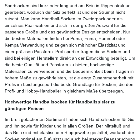
Sportsocken sind kurz oder lang und am Bein in Rippenstruktur
gearbeitet, wodurch der Sitz perfekt ist und der Strumpf nicht
rutscht. Man kann Handball-Socken im Zweierpack oder als
einzelnes Paar wählen und sich in der großen Auswahl für die
passende Größe und das gewünschte Design entscheiden. Nur
die besten Materialien finden bei Puma, Erima, Hummel oder
Kempa Verwendung und zeigen sich mit hoher Elastizität und
einer präzisen Passform. Profisportler tragen diese Socken und
sind bei einigen Herstellern direkt an der Entwicklung beteiligt. Um
die beste Qualität und Passform zu bieten, hochwertige
Materialien zu verwenden und die Bequemlichkeit beim Tragen in
hohem Maße zu gewährleisten, ist die enge Zusammenarbeit mit
Profis im Leistungssport die beste Grundlage für Socken, die den
Profi- und Hobby-Handballer in gleichem Maße überzeugen.
Hochwertige Handballsocken für Handballspieler zu
günstigen Preisen
Im breit gefächerten Sortiment finden sich Handballsocken für Sie
und Ihn sowie für Kinder und in allen Größen. Der Mittelfuß und
das Bein sind mit elastischem Rippgewebe gestaltet, wodurch der
Socken optimal am Fuß sitzt und auch bei starker Beanspruchung