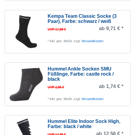
Kempa Team Classic Socke (3
Paar)
, Farbe: schwarz / weiß
ab 9,71 € *
UVP 17,99 €
*
inkl. ges. MwSt.
zzgl.
Versandkosten
Hummel Ankle Socken SMU
Füßlinge
, Farbe: castle rock /
black
ab 1,74 € *
UVP 2,95 €
*
inkl. ges. MwSt.
zzgl.
Versandkosten
Hummel Elite Indoor Sock High
,
Farbe: black / white
ab 12,56 € *
UVP 14,95 €