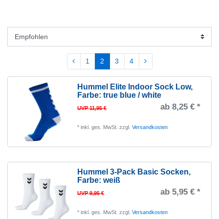
1-5 Werktage. Auf Lager.
33
Kempa
15
Übernehmen
5-12 Werktage
43
Select
3
1
2
3
4
Hummel Elite Indoor Sock Low
,
Farbe: true blue / white
ab 8,25 € *
UVP 11,95 €
*
inkl. ges. MwSt.
zzgl.
Versandkosten
Hummel 3-Pack Basic Socken
,
Farbe: weiß
ab 5,95 € *
UVP 9,95 €
*
inkl. ges. MwSt.
zzgl.
Versandkosten